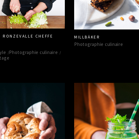
E RONZEVALLE CHEFFE
MILLBÄKER
Photographie culinaire
É
yle
Photographie culinaire
tage