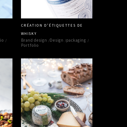
CRÉATION D’ÉTIQUETTES DE
WHISKY
io
Brand design
Design
packaging
Portfolio