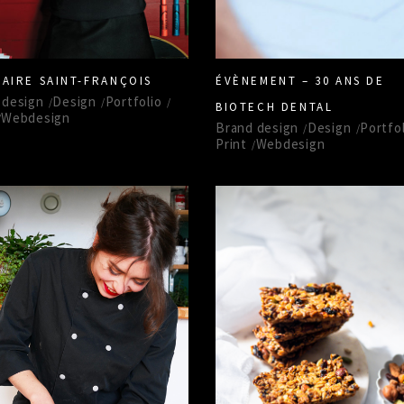
NAIRE SAINT-FRANÇOIS
ÉVÈNEMENT – 30 ANS DE
 design
Design
Portfolio
BIOTECH DENTAL
Webdesign
Brand design
Design
Portfol
Print
Webdesign