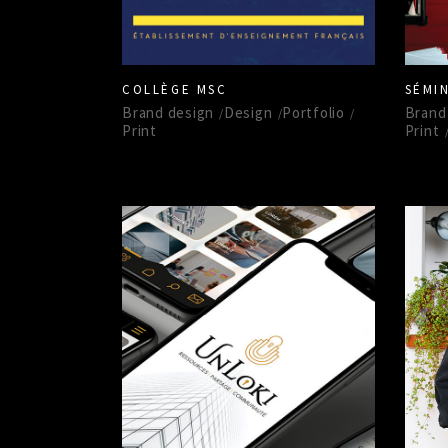
COLLÈGE MSC
SÉMI
Brand design
Design
Portfolio
Brand
Print
Print