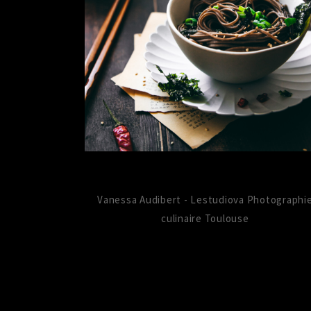
Vanessa Audibert - Lestudiova Photographi
culinaire Toulouse