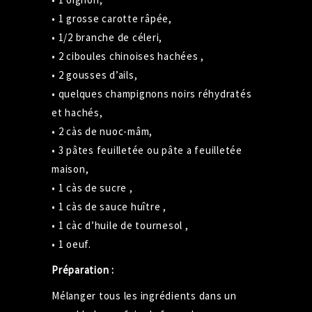
• 1 grosse carotte
râpée
,
• 1/2 branche de céleri,
• 2 ciboules chinoises hachées ,
• 2 gousses d’ails,
• quelques champignons noirs réhydratés
et hachés,
• 2 càs de nuoc-mâm,
• 3 pâtes feuilletée ou pâte a
feuilletée
maison,
• 1 càs de sucre ,
• 1 càs de sauce huître ,
• 1 càc d’huile de tournesol ,
• 1 oeuf.
Préparation :
Mélanger tous les ingrédients dans un