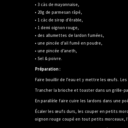
• 3 càs de mayonnaise,
• 20g de parmesan râpé,
• 1 càc de sirop d’érable,
• 1 demi oignon rouge,
• des allumettes de lardon fumées,
• une pincée d’ail fumé en poudre,
• une pincée d’aneth,
• Sel & poivre.
Préparation :
Faire
bouillir
de l’eau et y mettre les
œufs
. Les
Trancher la brioche et toaster dans un grille-pa
En parallèle faire cuire les lardons dans une
po
Écaler les
œufs
durs, les couper en petits morc
oignon rouge coupé en tout petits morceaux, l’ai